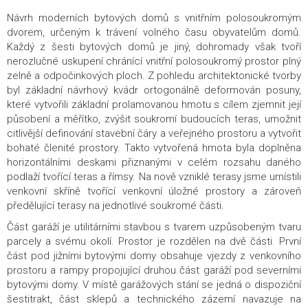
Návrh moderních bytových domů s vnitřním polosoukromým
dvorem, určeným k trávení volného času obyvatelům domů.
Každý z šesti bytových domů je jiný, dohromady však tvoří
nerozlučné uskupení chránící vnitřní polosoukromý prostor plný
zelně a odpočinkových ploch. Z pohledu architektonické tvorby
byl základní návrhový kvádr ortogonálně deformován posuny,
které vytvořili základní prolamovanou hmotu s cílem zjemnit její
působení a měřítko, zvýšit soukromí budoucích teras, umožnit
citlivější definování stavební čáry a veřejného prostoru a vytvořit
bohaté členité prostory. Takto vytvořená hmota byla doplněna
horizontálními deskami přiznanými v celém rozsahu daného
podlaží tvořící teras a římsy. Na nově vzniklé terasy jsme umístili
venkovní skříně tvořící venkovní úložné prostory a zároveň
předělující terasy na jednotlivé soukromé části.
Část garáží je utilitárními stavbou s tvarem uzpůsobeným tvaru
parcely a svému okolí. Prostor je rozdělen na dvě části. První
část pod jižními bytovými domy obsahuje vjezdy z venkovního
prostoru a rampy propojující druhou část garáží pod severními
bytovými domy. V místě garážových stání se jedná o dispoziční
šestitrakt, část sklepů a technického zázemí navazuje na